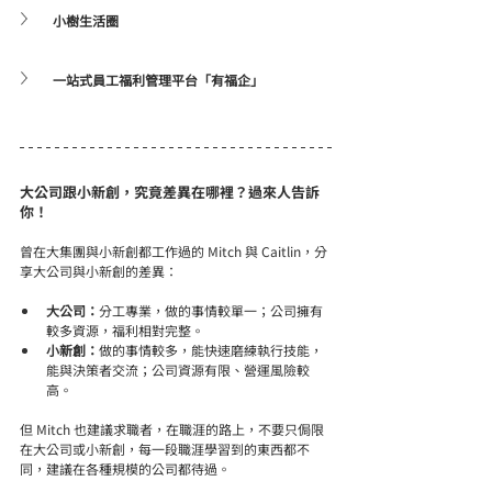
小樹生活圈
一站式員工福利管理平台「有福企」
大公司跟小新創，究竟差異在哪裡？過來人告訴
你！
曾在大集團與小新創都工作過的 Mitch 與 Caitlin，分
享大公司與小新創的差異：
大公司：
分工專業，做的事情較單一；公司擁有
較多資源，福利相對完整。
小新創：
做的事情較多，能快速磨練執行技能，
能與決策者交流；公司資源有限、營運風險較
高。
但 Mitch 也建議求職者，在職涯的路上，不要只侷限
在大公司或小新創，每一段職涯學習到的東西都不
同，建議在各種規模的公司都待過。