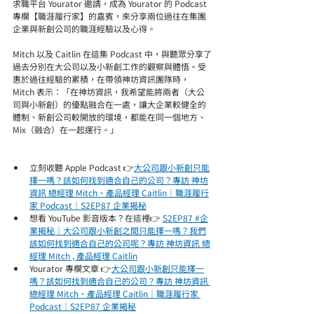
求職平台 Yourator 邀請，成為 Yourator 的 Podcast 
專欄【職涯履行家】的嘉賓，來分享兩位過往在集團
企業與新創公司的職涯經驗以及心得。
Mitch 以及 Caitlin 在這集 Podcast 中，與聽眾分享了
過去分別在大公司以及小新創工作的觀察與體悟。受
惠於過往經驗的累積，在帶領神坊資訊團隊時，
Mitch 表示：「在神坊資訊，我希望能將兩者（大公
司與小新創）的優點融合在一處，讓大企業較健全的
體制、新創公司較開放的環境，都能在同一個地方、
Mix（融合）在一起運行。」
立刻收聽 Apple Podcast 👉
大公司跟小新創只能
擇一嗎？該如何找到適合自己的公司？專訪 神坊
資訊 總經理 Mitch、產品經理 Caitlin｜職涯履行
家 Podcast｜S2EP87 企業揭秘
想看 YouTube 影音版本？在這裡👉 
S2EP87 #企
業揭秘｜大公司跟小新創之間只能擇一嗎？我們
該如何找到適合自己的公司呢？專訪 神坊資訊 總
經理 Mitch , 產品經理 Caitlin
Yourator 專欄文章 👉
大公司跟小新創只能擇一
嗎？該如何找到適合自己的公司？專訪 神坊資訊 
總經理 Mitch、產品經理 Caitlin｜職涯履行家 
Podcast｜S2EP87 企業揭秘