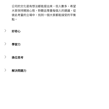
公司的文化是有想法都能提出來，但人數多，希望
大家保持開放心態，聆聽且尊重每個人的建議，從
彼此考量的立場中，找到一個大家都能接受的平衡
點。
好奇心
學習力
換位思考
解決問題力
對於神坊資訊的工作環境與職缺有興趣嗎？立刻看看 
👉 
人才招募