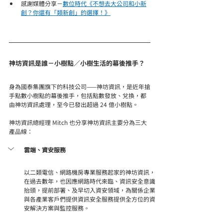
感謝媒體分享－
數位時代《不想去大公司和小新
創？你還有「類新創」的選擇！》
神坊資訊是誰－小樹點／小樹生活的幕後推手？
身為國泰集團旗下的科技公司——神坊資訊，是近年搶
手點數小樹點的幕後推手，包括點數發放、兌換，都
由神坊資訊處理，至今已發出超過 24 億小樹點。
神坊資訊總經理 Mitch 也分享神坊資訊主要分為三大
產品線：
雲端、資安服務
以二類電信、網路機房專業服務起家的神坊資訊，
在過去數年，也因應網路時代來臨、資訊安全意識
抬頭，提前部署、及早切入資安領域，為關係企業
與各產業客戶們提供資訊安全服務提供全方位的資
安解決方案與監控服務。