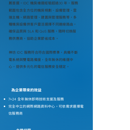
薦首選，
機房維運經驗超過
年，服務
IDC
30
範圍包含全方位的機房規劃、設備管理、雲
端主機、網路管理、建置與管理服務等，多
種機房設備供客戶靈活選擇不同連線路由，
確保品質與
和
服務，隨時切換服
SLA
QoS
務供應商，協助企業節省成本。
神坊
服務符合符合國際標準，具備不斷
IDC
電系統與雙電路備援，全年無休的維運中
心，提供多元化的電信服務安全穩定。
為企業帶來的效益
全年無休即時技術支援及服務
7×24
完全中立的網際網路資料中心，可依需求選擇電
信服務商