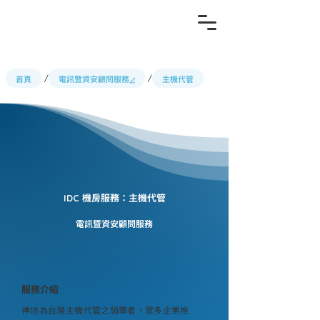
首頁
電訊暨資安顧問服務◿
主機代管
/
/
機房服務：主機代管
IDC
電訊暨資安顧問服務
​服務介紹
神坊為台灣主機代管之領導者，眾多企業推