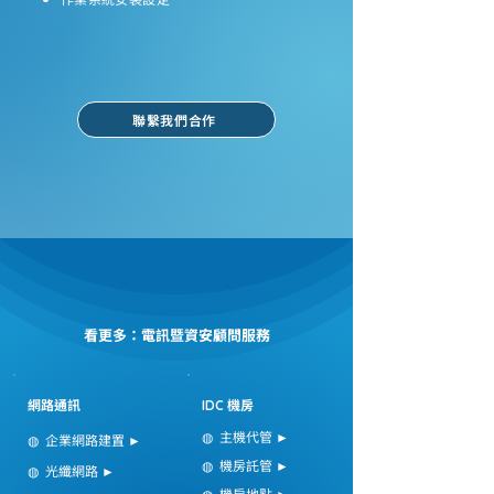
聯繫我們合作
看更多：電訊暨資安顧問服務
網路通訊
機房
IDC
◍ 主機代管
►
◍ 企業網路建置
►
◍ 機房託管
►
◍ 光纖網路
►
◍ 機房地點 ►