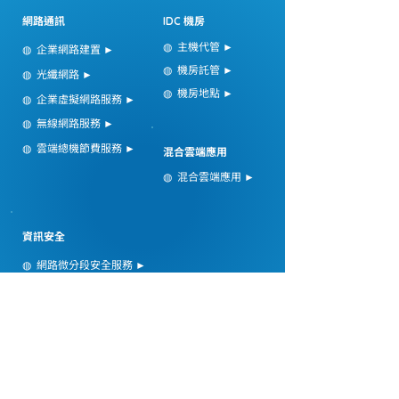
網路通訊
機房
IDC
◍ 主機代管
►
◍ 企業網路建置
►
◍ 機房託管
►
◍ 光纖網路
►
◍ 機房地點 ►
◍ 企業虛擬網路服務
►
◍ 無線網路服務
►
◍ 雲端總機節費服務
►
混合雲端應用
◍ 混合雲端應用 ►
資訊安全
◍ 網路微分段安全服務
►
◍
►
網站安全防護服務
◍ 內容傳遞網路服務
►
(CDN)
◍
►
企業防火牆安全服務