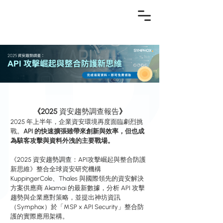
《2025 
資安趨勢調查報告
》
2025 年上半年，企業資安環境再度面臨劇烈挑
戰。
API 的快速擴張雖帶來創新與效率，但也成
為駭客攻擊與資料外洩的主要戰場。
《2025 資安趨勢調查：API攻擊崛起與整合防護
新思維》整合全球資安研究機構 
KuppingerCole、Thales 與國際領先的資安解決
方案供應商 Akamai 的最新數據，分析 API 攻擊
趨勢與企業應對策略，並提出神坊資訊
（Symphox）於「MSP x API Security」整合防
護的實際應用架構。