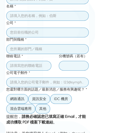
名稱
*
公司
*
部門與職稱
*
聯絡電話
*
分機號碼（若有）
公司電子郵件
*
您還對哪方面的話題／最新消息／服務有興趣呢？
*
網路通訊
資訊安全
IDC 機房
混合雲端應用
其他
提醒您，
請務必確認您已填寫正確 Email，才能
成功獲取 PDF 檔案下載連結
。