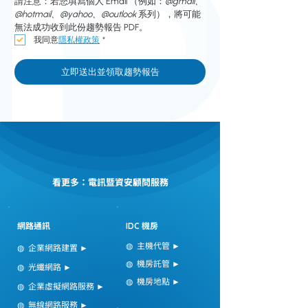
請注意：若您填寫個人 Email （例如：
@gmail、
@hotmail、@yahoo、@outlook
 系列），將可能
無法成功收到此份趨勢報告 PDF。
我同意
隱私權政策
*
立即送出並領取趨勢報告
看更多：電訊暨資安顧問服務
網路通訊
機房
IDC
◍ 主機代管
►
◍ 企業網路建置
►
◍ 機房託管
►
◍ 光纖網路
►
◍ 機房地點 ►
◍ 企業虛擬網路服務
►
◍ 無線網路服務
►